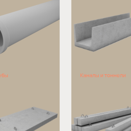
убы
Каналы и тоннели