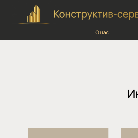
О нас
И