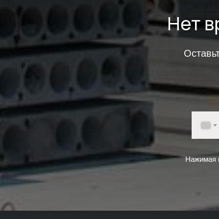
Нет в
Оставь
Нажимая н