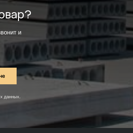
товар?
вонит и
не
ых данных
.