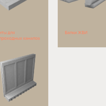
иты для
Балки ЖБИ
проходных каналов