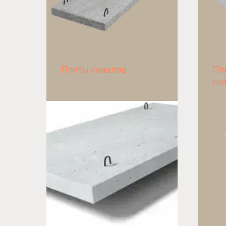
Плиты каналов
Пл
не