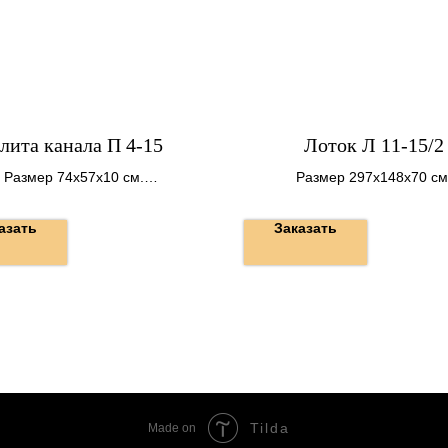
лита канала П 4-15
Лоток Л 11-15/2
Размер 74х57х10 см.
Размер 297х148х70 см
Вес 110 кг.
Вес 1750 кг.
азать
Заказать
Tilda
Made on