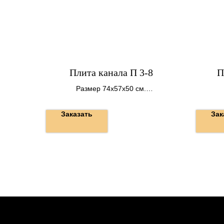
Плита канала П 3-8
П
Размер 74х57х50 см.
Вес 50 кг.
Заказать
Зак