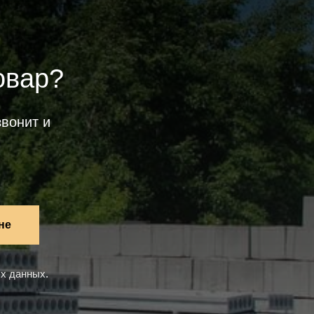
овар?
вонит и
не
ых данных
.