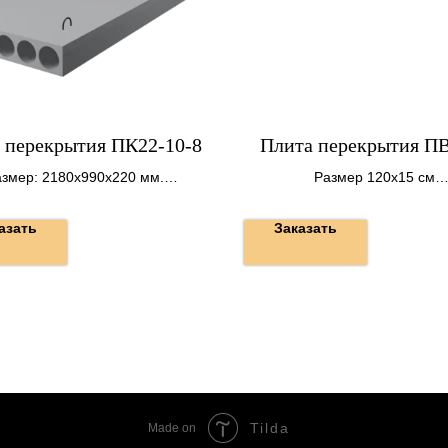
 перекрытия ПК22-10-8
Плита перекрытия П
змер: 2180х990х220 мм.
Размер 120х15 см
Вес: 690 кг.
Вес 250 кг.
азать
Заказать
Tilda
Made on