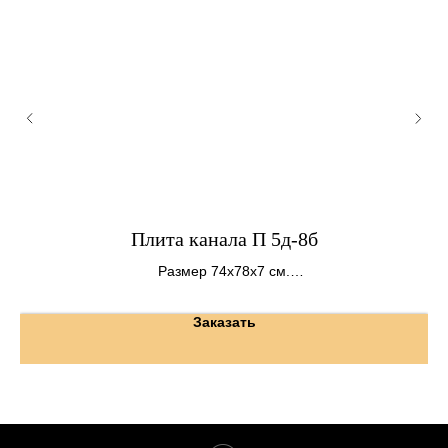
ые
Плита канала П 5д-8б
Размер 74х78х7 см.
Вес 100 кг.
Заказать