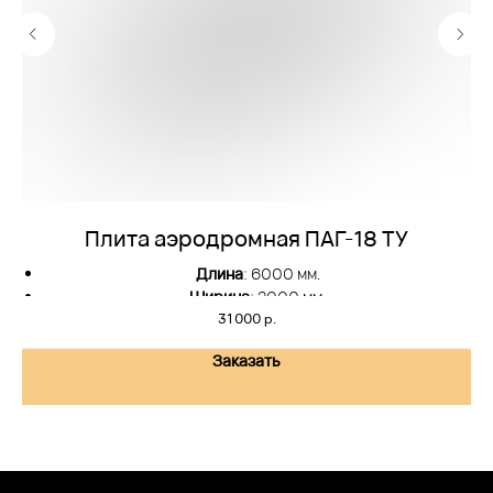
Плита аэродромная ПАГ-18 ТУ
Длина
: 6000 мм.
Ширина
: 2000 мм.
31 000
р.
Высота
: 180 мм
Вес
: 5.4т
Заказать