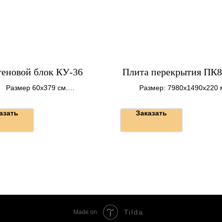
теновой блок КУ-36
Плита перекрытия ПК8
Размер 60х379 см.
Размер: 7980х1490х220 
Вес 2680 кг.
Вес: 3790 кг.
азать
Заказать
Tilda
Made on