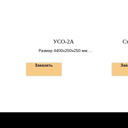
УСО-2А
С
Размер 4400х250х250 мм.
Вес 0,7 т.
Заказать
Зак