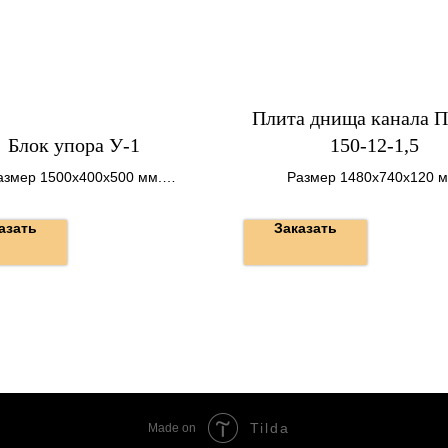
Плита днища канала П
Блок упора У-1
150-12-1,5
азмер 1500х400х500 мм.
Размер 1480х740х120 м
Вес 0,7 т.
азать
Заказать
Tilda
Made on