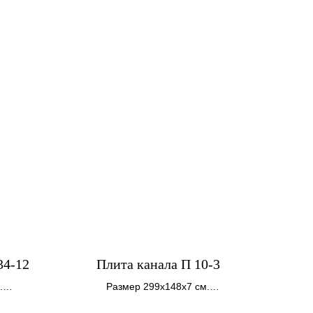
34-12
Плита канала П 10-3
.
Размер 299х148х7 см.
Вес 770 кг.