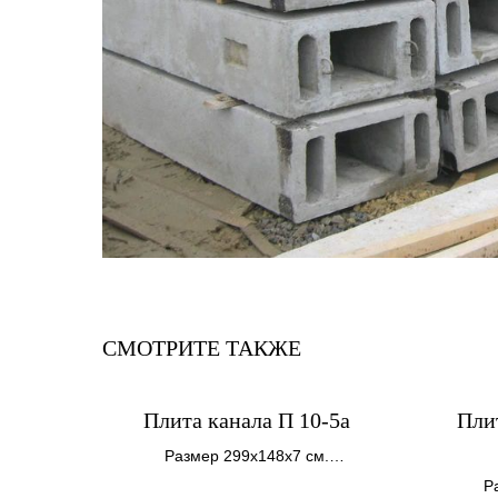
СМОТРИТЕ ТАКЖЕ
Плита канала П 10-5а
Пли
Размер 299х148х7 см.
Вес 770 кг.
Р