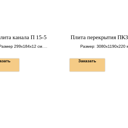
лита канала П 15-5
Плита перекрытия ПК3
Размер 299х184х12 см.
Размер: 3080х1190х220 
Вес 1650 кг.
Вес: 1115 кг.
азать
Заказать