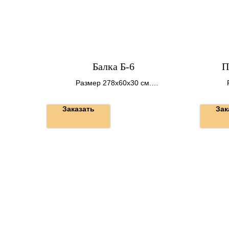
Балка Б-6
П
Размер 278х60х30 см.
Вес 1250 кг.
Заказать
Зак