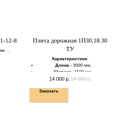
1-12-8
Плита дорожная 1П30.18.30
ТУ
мм.
Характеристики
:
Длина -
3000 мм,
Ширина -
1500 мм,
Высота -
170 мм;
14 000
р.
14 500
р.
Общая масса -
1,9т;
Заказать
Марка бетона -
B22,5;