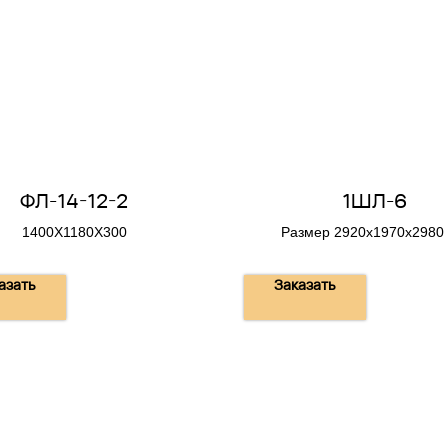
ФЛ-14-12-2
1ШЛ-6
1400Х1180Х300
Размер 2920х1970х2980
Вес 3 т.
азать
Заказать