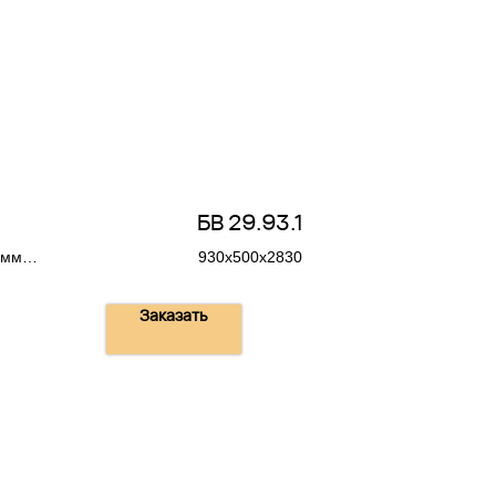
БВ 29.93.1
 мм
930х500х2830
Заказать