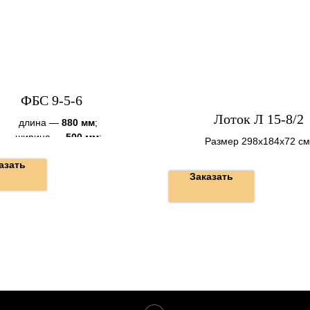
ФБС 9-5-6
Лоток Л 15-8/2
длина —
880 мм
;
ширина —
500 мм
;
Размер 298х184х72 см
высота —
580 мм
.
Вес 2750 кг.
азать
Заказать