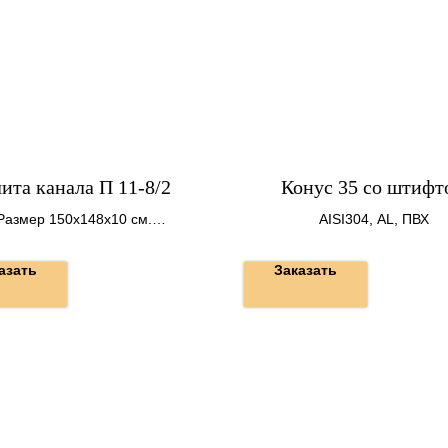
ита канала П 11-8/2
Конус 35 со штифт
Размер 150х148х10 см.
AISI304, AL, ПВХ
Вес 550 кг.
азать
Заказать