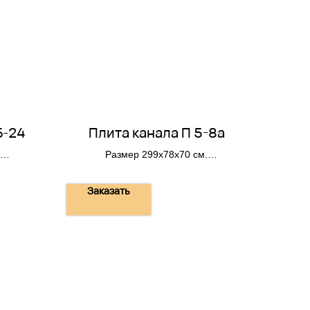
Б-24
Плита канала П 5-8а
Размер 299х78х70 см.
Вес 410 кг.
Заказать