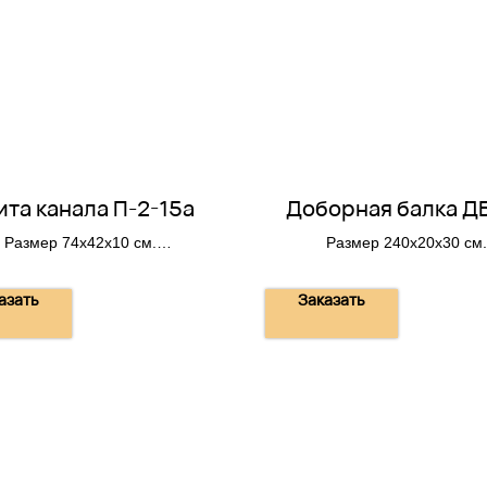
ита канала П-2-15а
Доборная балка Д
Размер 74х42х10 см.
Размер 240х20х30 см.
Вес 80 кг.
Вес 360 кг.
азать
Заказать