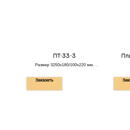
ПТ-33-3
Пл
Размер 3250х180/100х220 мм.
Вес 0,25 т.
Заказать
Зак