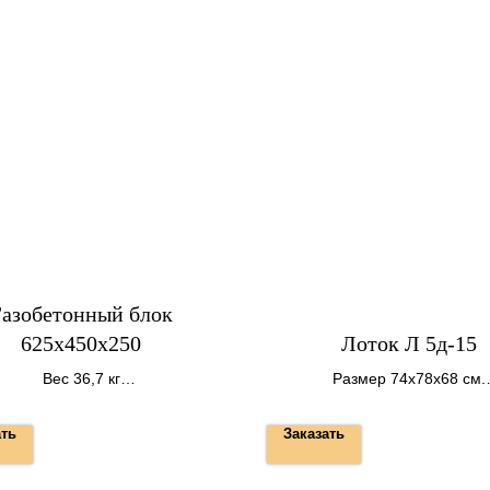
азобетонный блок
625х450х250
Лоток Л 5д-15
Вес 36,7 кг
Размер 74х78х68 см.
24 шт на поддоне
Вес 290 кг.
ать
Заказать