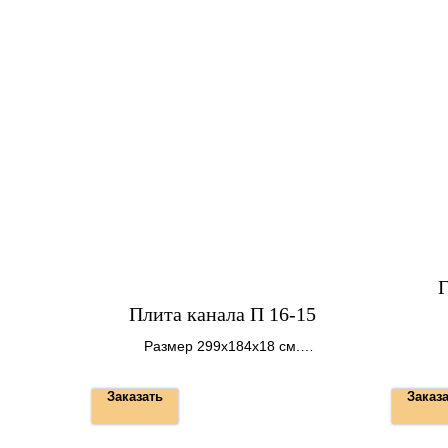
Г
Плита канала П 16-15
Размер 299х184х18 см.
Вес 2480 кг.
Заказать
Заказ