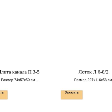
лита канала П 3-5
Лоток Л 6-8/2
Размер 74х57х50 см.
Размер 297х116х53 см
Вес 50 кг.
Вес 1300 кг.
ать
Заказать