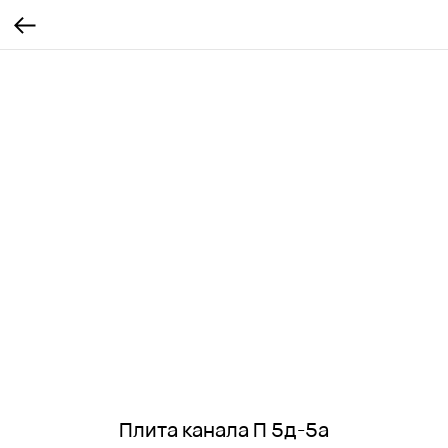
Плита канала П 5д-5а