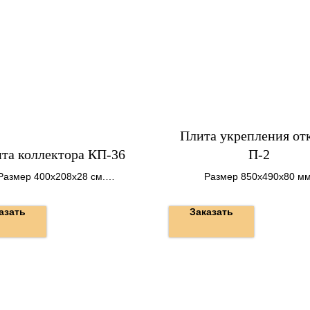
Плита укрепления от
та коллектора КП-36
П-2
Размер 400х208х28 см.
Размер 850х490х80 мм
Вес 3300 кг.
Вес 0,18 т.
азать
Заказать