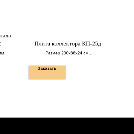
нала
2
Плита коллектора КП-25д
мм.
Размер 290х88х24 см.
Вес 1450 кг.
Заказать