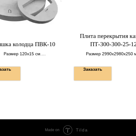
Плита перекрытия ка
шка колодца ПВК-10
ПТ-300-300-25-1
Размер 120х15 см.
Размер 2990х2980х250 
Вес 250 кг.
азать
Заказать
Tilda
Made on