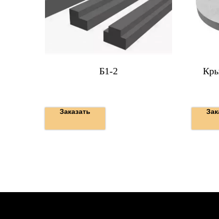
Б1-2
Кры
Заказать
Зак