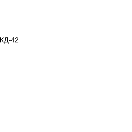
КД-42
.